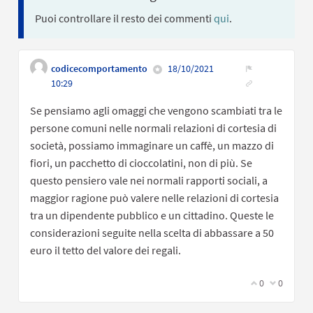
Puoi controllare il resto dei commenti
qui
.
codicecomportamento
18/10/2021
Ottieni lin
Segnala conten
10:29
Se pensiamo agli omaggi che vengono scambiati tra le
persone comuni nelle normali relazioni di cortesia di
società, possiamo immaginare un caffè, un mazzo di
fiori, un pacchetto di cioccolatini, non di più. Se
questo pensiero vale nei normali rapporti sociali, a
maggior ragione può valere nelle relazioni di cortesia
tra un dipendente pubblico e un cittadino. Queste le
considerazioni seguite nella scelta di abbassare a 50
euro il tetto del valore dei regali.
Sono d'accord
0
Non sono 
0