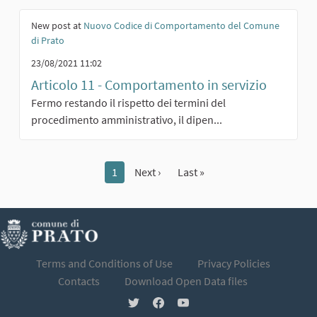
New post at
Nuovo Codice di Comportamento del Comune
di Prato
23/08/2021 11:02
Articolo 11 - Comportamento in servizio
Fermo restando il rispetto dei termini del
procedimento amministrativo, il dipen...
1
Next ›
Last »
Terms and Conditions of Use
Privacy Policies
Contacts
Download Open Data files
ParteciPO at Twitter
ParteciPO at Facebook
ParteciPO at YouTube